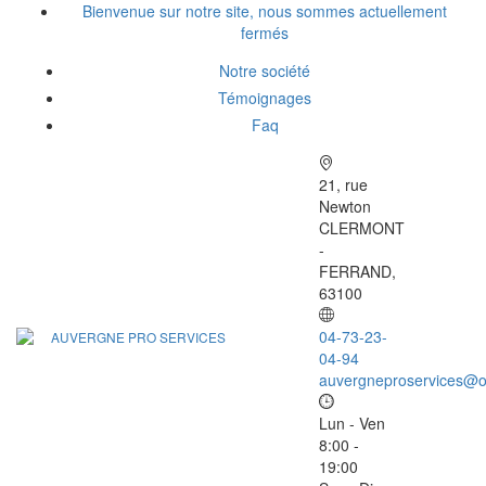
Bienvenue sur notre site, nous sommes actuellement
fermés
Notre société
Témoignages
Faq
21, rue
Newton
CLERMONT
-
FERRAND,
63100
04-73-23-
04-94
auvergneproservices@o
Lun - Ven
8:00 -
19:00