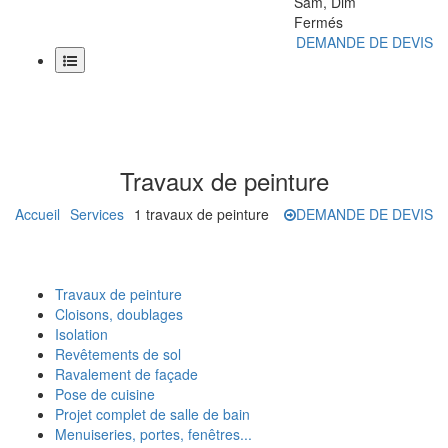
Sam, Dim
Fermés
DEMANDE DE DEVIS
Accueil
Services
Travaux de peinture
Projets
Travaux de peinture
Cloisons, doublages
Accueil
Isolation
Services
1 travaux de peinture
DEMANDE DE DEVIS
Blog
Création agence immobilière
Revêtements de sol
A propos
Création 2éme salle de bain
Ravalement de façade
Création salle d'eau dans 3m2
Pose de cuisine
Installation d'une nouvelle cuisine
Contact
Notre société
Projet complet de salle de bain
Travaux de peinture
Aménagement des combles
Notre Blog
Menuiseries, portes, fenêtres...
Cloisons, doublages
Rénovation complète d'un séjour
Nous contacter
Isolation
Foire Aux Questions
Revêtements de sol
Témoignages
Ravalement de façade
Pose de cuisine
Projet complet de salle de bain
Menuiseries, portes, fenêtres...